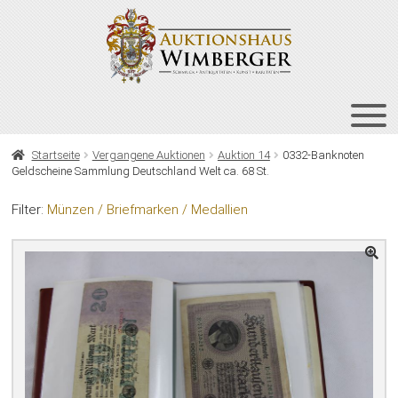
Zur
Zum
Navigation
Inhalt
springen
springen
HOME
Startseite
Vergangene Auktionen
Auktion 14
0332-Banknoten
Geldscheine Sammlung Deutschland Welt ca. 68 St.
UNT
AUKTIONEN
AUS
Filter:
Münzen / Briefmarken / Medallien
UNT
BIETEN
AUS
UNT
VERGANGENE AUKTIONEN
AUS
ÜBER UNS
KONTAKT
NEWSLETTER