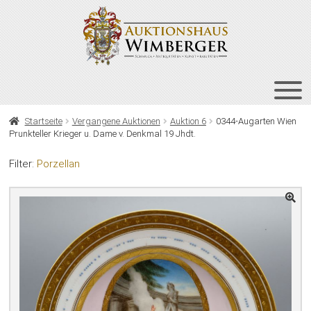
Zur
Zum
Navigation
Inhalt
springen
springen
HOME
Startseite
Vergangene Auktionen
Auktion 6
0344-Augarten Wien
Prunkteller Krieger u. Dame v. Denkmal 19 Jhdt.
UNT
AUKTIONEN
AUS
Filter:
Porzellan
UNT
BIETEN
AUS
UNT
VERGANGENE AUKTIONEN
AUS
ÜBER UNS
KONTAKT
NEWSLETTER