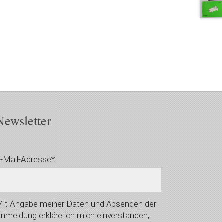
Newsletter
-Mail-Adresse*:
it Angabe meiner Daten und Absenden der
nmeldung erkläre ich mich einverstanden,