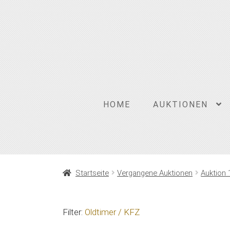
Zur
Zum
Navigation
Inhalt
springen
springen
HOME
AUKTIONEN
Startseite
Vergangene Auktionen
Auktion 
Filter:
Oldtimer / KFZ