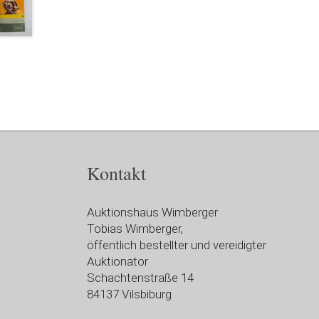
Kontakt
Auktionshaus Wimberger
Tobias Wimberger,
öffentlich bestellter und vereidigter
Auktionator
Schachtenstraße 14
84137 Vilsbiburg