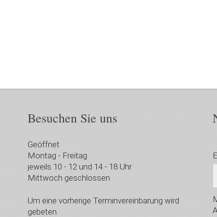
Besuchen Sie uns
Geöffnet
Montag - Freitag
E
jeweils 10 - 12 und 14 - 18 Uhr
Mittwoch geschlossen
M
Um eine vorherige Terminvereinbarung wird
A
gebeten