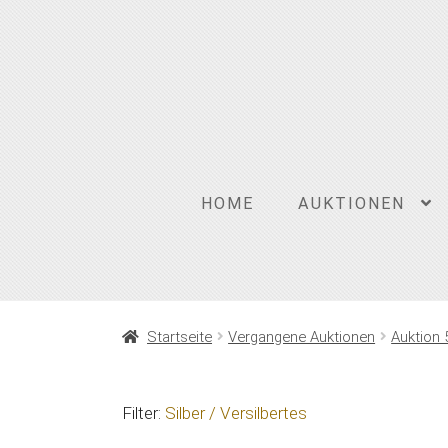
Zur
Zum
Navigation
Inhalt
springen
springen
HOME
AUKTIONEN
Startseite
Vergangene Auktionen
Auktion 
Filter:
Silber / Versilbertes