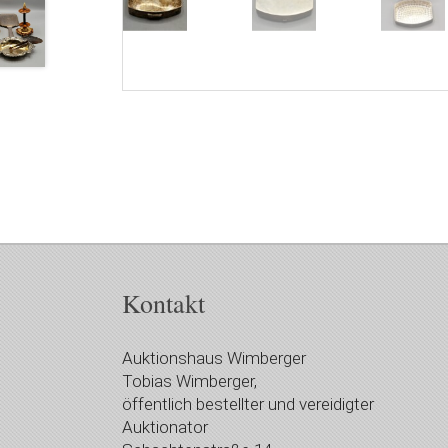
Kontakt
Auktionshaus Wimberger
Tobias Wimberger,
öffentlich bestellter und vereidigter
Auktionator