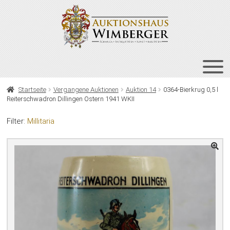
Zur
Zum
Navigation
Inhalt
springen
springen
HOME
Startseite
Vergangene Auktionen
Auktion 14
0364-Bierkrug 0,5 l
Reiterschwadron Dillingen Ostern 1941 WKII
UNT
AUKTIONEN
AUS
Filter:
Millitaria
UNT
BIETEN
AUS
UNT
VERGANGENE AUKTIONEN
AUS
ÜBER UNS
KONTAKT
NEWSLETTER