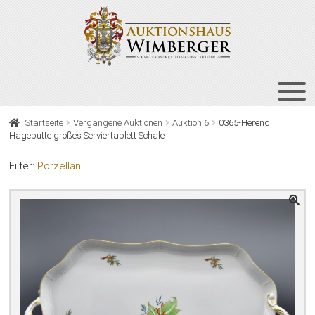
Zur
Zum
Navigation
Inhalt
springen
springen
HOME
Startseite
Vergangene Auktionen
Auktion 6
0365-Herend
Hagebutte großes Serviertablett Schale
UNT
AUKTIONEN
AUS
Filter:
Porzellan
UNT
BIETEN
AUS
UNT
VERGANGENE AUKTIONEN
AUS
ÜBER UNS
KONTAKT
NEWSLETTER