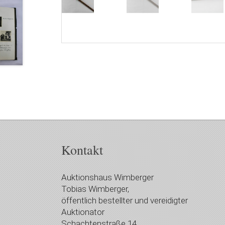
Kontakt
Auktionshaus Wimberger
Tobias Wimberger,
öffentlich bestellter und vereidigter
Auktionator
Schachtenstraße 14