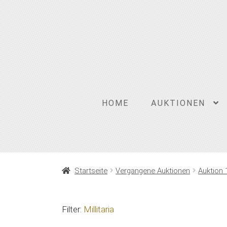
Zur
Zum
Navigation
Inhalt
springen
springen
HOME
AUKTIONEN
Startseite
Vergangene Auktionen
Auktion 
Filter:
Millitaria