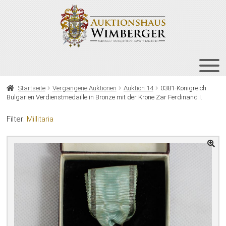
Zur
Zum
Navigation
Inhalt
springen
springen
HOME
Startseite
Vergangene Auktionen
Auktion 14
0381-Königreich
Bulgarien Verdienstmedaille in Bronze mit der Krone Zar Ferdinand I.
UNT
AUKTIONEN
AUS
Filter:
Millitaria
UNT
BIETEN
AUS
UNT
VERGANGENE AUKTIONEN
AUS
ÜBER UNS
KONTAKT
NEWSLETTER