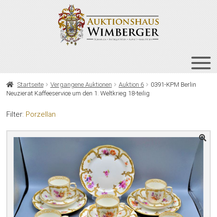
Zur
Zum
Navigation
Inhalt
springen
springen
HOME
Startseite
Vergangene Auktionen
Auktion 6
0391-KPM Berlin
Neuzierat Kaffeeservice um den 1. Weltkrieg 18-teilig
UNT
AUKTIONEN
AUS
Filter:
Porzellan
UNT
BIETEN
AUS
UNT
VERGANGENE AUKTIONEN
AUS
ÜBER UNS
KONTAKT
NEWSLETTER