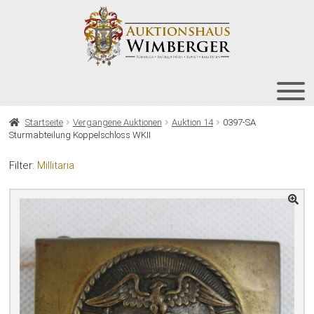
Zur
Zum
Navigation
Inhalt
springen
springen
HOME
Startseite
Vergangene Auktionen
Auktion 14
0397-SA
Sturmabteilung Koppelschloss WKII
UNT
AUKTIONEN
AUS
Filter:
Millitaria
UNT
BIETEN
AUS
UNT
VERGANGENE AUKTIONEN
AUS
ÜBER UNS
KONTAKT
NEWSLETTER