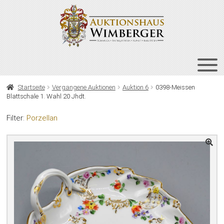
Zur
Zum
Navigation
Inhalt
springen
springen
HOME
Startseite
Vergangene Auktionen
Auktion 6
0398-Meissen
Blattschale 1. Wahl 20 Jhdt.
UNT
AUKTIONEN
AUS
Filter:
Porzellan
UNT
BIETEN
AUS
UNT
VERGANGENE AUKTIONEN
AUS
ÜBER UNS
KONTAKT
NEWSLETTER