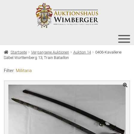
Zur
Zum
Navigation
Inhalt
springen
springen
HOME
Startseite
Vergangene Auktionen
Auktion 14
0406-Kavallerie
Säbel Württemberg 13, Train Bataillon
UNT
AUKTIONEN
AUS
Filter:
Millitaria
UNT
BIETEN
AUS
UNT
VERGANGENE AUKTIONEN
AUS
ÜBER UNS
KONTAKT
NEWSLETTER