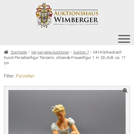
Zur
Zum
Navigation
Inhalt
springen
springen
HOME
Startseite
Vergangene Auktionen
Auktion 7
0414-Schaubach
Kunst Porzellanfigur Tänzerin, sitzende Frauenfigur 1. H. 20 Jhdt. ca. 17
UNT
AUKTIONEN
cm
AUS
UNT
BIETEN
Filter:
Porzellan
AUS
UNT
VERGANGENE AUKTIONEN
AUS
ÜBER UNS
KONTAKT
NEWSLETTER