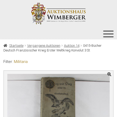
Zur
Zum
Navigation
Inhalt
springen
springen
HOME
Startseite
Vergangene Auktionen
Auktion 14
0415-Bücher
Deutsch Französischer Krieg Erster Weltkrieg Konvolut 3 St.
UNT
AUKTIONEN
AUS
Filter:
Millitaria
UNT
BIETEN
AUS
UNT
VERGANGENE AUKTIONEN
AUS
ÜBER UNS
KONTAKT
NEWSLETTER