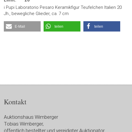
Limit:
20
i Pupi Laboratorio Pesaro Keramikfigur Teufelchen Italien 20
Jh., bewegliche Glieder, ca. 7 cm
E-Mail
teilen
teilen
Kontakt
Auktionshaus Wimberger
Tobias Wimberger,
öffentlich bestellter und vereidigter Auktionator