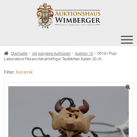
Zur
Zum
Navigation
Inhalt
springen
springen
HOME
Startseite
Vergangene Auktionen
Auktion 15
0510-i Pupi
Laboratorio Pesaro Keramikfigur Teufelchen Italien 20 Jh.
UNT
AUKTIONEN
AUS
Filter:
Keramik
UNT
BIETEN
AUS
UNT
VERGANGENE AUKTIONEN
AUS
ÜBER UNS
KONTAKT
NEWSLETTER