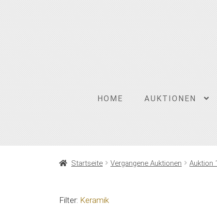
Zur
Zum
Navigation
Inhalt
springen
springen
HOME
AUKTIONEN
Startseite
Vergangene Auktionen
Auktion 
Filter:
Keramik