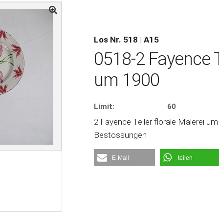
Los Nr. 518 | A15
0518-2 Fayence Te
um 1900
Limit:
60
2 Fayence Teller florale Malerei um 1
Bestossungen
E-Mail
teilen