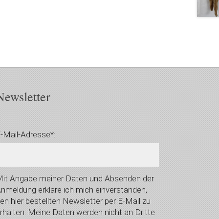
Newsletter
-Mail-Adresse*:
it Angabe meiner Daten und Absenden der
nmeldung erkläre ich mich einverstanden,
en hier bestellten Newsletter per E-Mail zu
rhalten. Meine Daten werden nicht an Dritte