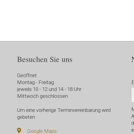
Besuchen Sie uns
Geöffnet
Montag - Freitag
E
jeweils 10 - 12 und 14 - 18 Uhr
Mittwoch geschlossen
M
Um eine vorherige Terminvereinbarung wird
A
gebeten
d
e
Google Maps