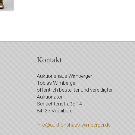
Kontakt
Auktionshaus Wimberger
Tobias Wimberger,
öffentlich bestellter und vereidigter
Auktionator
Schachtenstraße 14
84137 Vilsbiburg
info@auktionshaus-wimberger.de