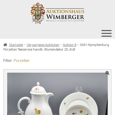
Zur
Zum
Navigation
Inhalt
springen
springen
HOME
Startseite
Vergangene Auktionen
Auktion 8
0541-Nymphenburg
Porzellan Teeservice handb. Blumendekor 20 Jhdt.
UNT
AUKTIONEN
AUS
Filter:
Porzellan
UNT
BIETEN
AUS
UNT
VERGANGENE AUKTIONEN
AUS
ÜBER UNS
KONTAKT
NEWSLETTER