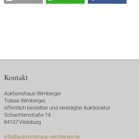
Kontakt
Auktionshaus Wimberger
Tobias Wimberger,
öffentlich bestellter und vereidigter Auktionator
Schachtenstraße 14
84137 Vilsbiburg
info@auktionshaus-wimberger.de