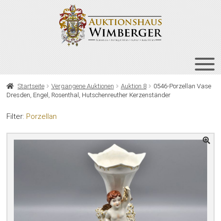
Zur
Zum
Navigation
Inhalt
springen
springen
HOME
Startseite
Vergangene Auktionen
Auktion 8
0546-Porzellan Vase
Dresden, Engel, Rosenthal, Hutschenreuther Kerzenständer
UNT
AUKTIONEN
AUS
Filter:
Porzellan
UNT
BIETEN
AUS
UNT
VERGANGENE AUKTIONEN
AUS
ÜBER UNS
KONTAKT
NEWSLETTER