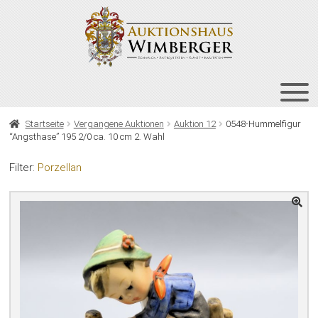
Zur
Zum
Navigation
Inhalt
springen
springen
HOME
Startseite
Vergangene Auktionen
Auktion 12
0548-Hummelfigur
“Angsthase” 195 2/0 ca. 10 cm 2. Wahl
UNT
AUKTIONEN
AUS
Filter:
Porzellan
UNT
BIETEN
AUS
UNT
VERGANGENE AUKTIONEN
AUS
ÜBER UNS
KONTAKT
NEWSLETTER