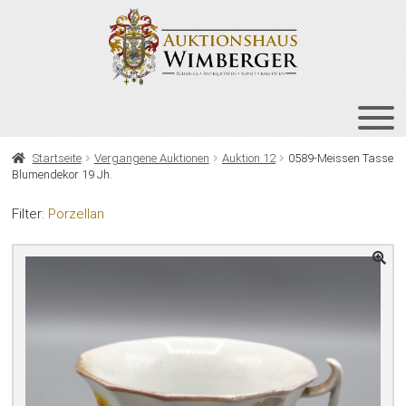
Zur
Zum
Navigation
Inhalt
springen
springen
HOME
Startseite
Vergangene Auktionen
Auktion 12
0589-Meissen Tasse
Blumendekor 19 Jh.
UNT
AUKTIONEN
AUS
Filter:
Porzellan
UNT
BIETEN
AUS
UNT
VERGANGENE AUKTIONEN
AUS
ÜBER UNS
KONTAKT
NEWSLETTER