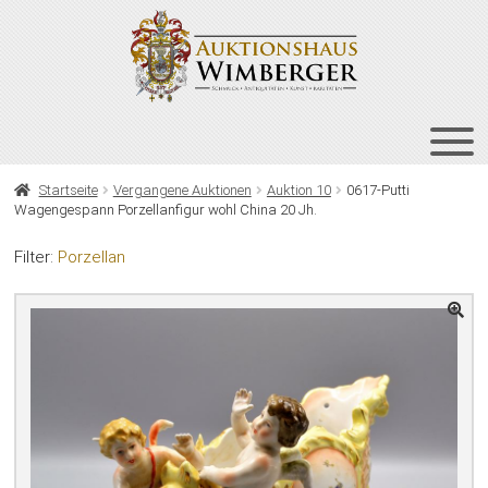
Zur
Zum
Navigation
Inhalt
springen
springen
HOME
Startseite
Vergangene Auktionen
Auktion 10
0617-Putti
Wagengespann Porzellanfigur wohl China 20 Jh.
UNT
AUKTIONEN
AUS
Filter:
Porzellan
UNT
BIETEN
AUS
UNT
VERGANGENE AUKTIONEN
AUS
ÜBER UNS
KONTAKT
NEWSLETTER