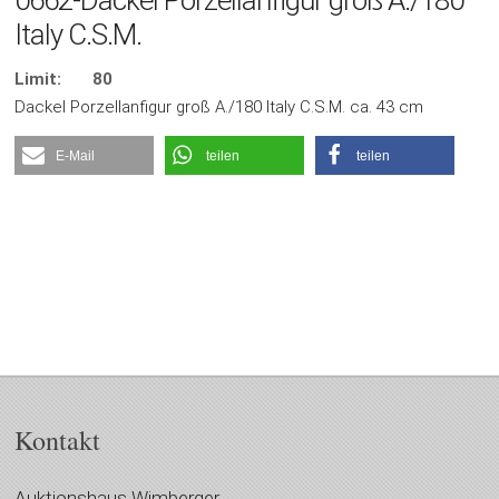
0662-Dackel Porzellanfigur groß A./180
Italy C.S.M.
Limit:
80
Dackel Porzellanfigur groß A./180 Italy C.S.M. ca. 43 cm
E-Mail
teilen
teilen
Kontakt
Auktionshaus Wimberger