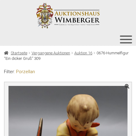
Zur
Zum
Navigation
Inhalt
springen
springen
HOME
Startseite
Vergangene Auktionen
Auktion 16
0676-Hummelfigur
“Ein dicker Gruß” 309
UNT
AUKTIONEN
AUS
Filter:
Porzellan
UNT
BIETEN
AUS
UNT
VERGANGENE AUKTIONEN
AUS
ÜBER UNS
KONTAKT
NEWSLETTER