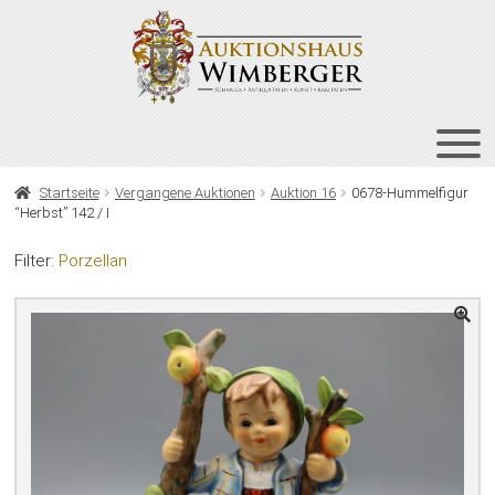
Zur
Zum
Navigation
Inhalt
springen
springen
HOME
Startseite
Vergangene Auktionen
Auktion 16
0678-Hummelfigur
“Herbst” 142 / I
UNT
AUKTIONEN
AUS
Filter:
Porzellan
UNT
BIETEN
AUS
UNT
VERGANGENE AUKTIONEN
AUS
ÜBER UNS
KONTAKT
NEWSLETTER