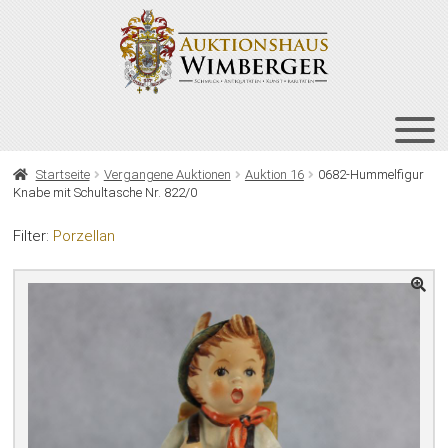
Zur
Zum
Navigation
Inhalt
springen
springen
HOME
Startseite
Vergangene Auktionen
Auktion 16
0682-Hummelfigur
Knabe mit Schultasche Nr. 822/0
UNT
AUKTIONEN
AUS
Filter:
Porzellan
UNT
BIETEN
AUS
UNT
VERGANGENE AUKTIONEN
AUS
ÜBER UNS
KONTAKT
NEWSLETTER