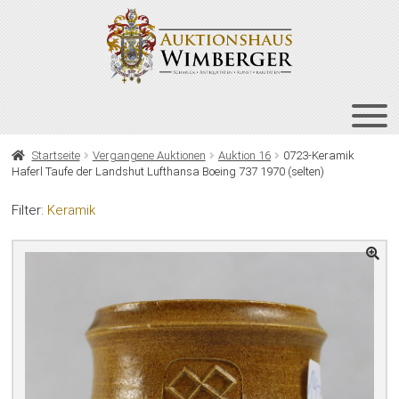
Zur
Zum
Navigation
Inhalt
springen
springen
HOME
Startseite
Vergangene Auktionen
Auktion 16
0723-Keramik
Haferl Taufe der Landshut Lufthansa Boeing 737 1970 (selten)
UNT
AUKTIONEN
AUS
Filter:
Keramik
UNT
BIETEN
AUS
UNT
VERGANGENE AUKTIONEN
AUS
ÜBER UNS
KONTAKT
NEWSLETTER