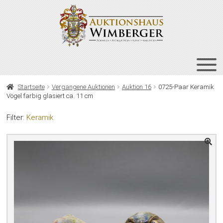
Zur
Zum
Navigation
Inhalt
springen
springen
HOME
Startseite
Vergangene Auktionen
Auktion 16
0725-Paar Keramik
Vögel farbig glasiert ca. 11 cm
UNT
AUKTIONEN
AUS
Filter:
Keramik
UNT
BIETEN
AUS
UNT
VERGANGENE AUKTIONEN
AUS
ÜBER UNS
KONTAKT
NEWSLETTER