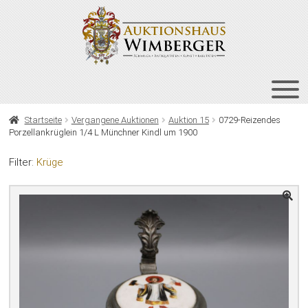
Zur
Zum
Navigation
Inhalt
springen
springen
HOME
Startseite
Vergangene Auktionen
Auktion 15
0729-Reizendes
Porzellankrüglein 1/4 L Münchner Kindl um 1900
UNT
AUKTIONEN
AUS
Filter:
Krüge
UNT
BIETEN
AUS
UNT
VERGANGENE AUKTIONEN
AUS
ÜBER UNS
KONTAKT
NEWSLETTER