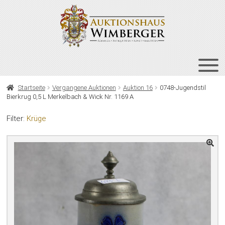
Zur
Zum
Navigation
Inhalt
springen
springen
HOME
Startseite
Vergangene Auktionen
Auktion 16
0748-Jugendstil
Bierkrug 0,5 L Merkelbach & Wick Nr. 1169 A
UNT
AUKTIONEN
AUS
Filter:
Krüge
UNT
BIETEN
AUS
UNT
VERGANGENE AUKTIONEN
AUS
ÜBER UNS
KONTAKT
NEWSLETTER