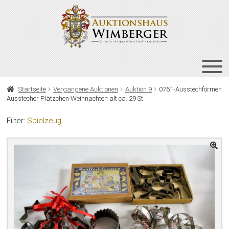
Zur
Zum
Navigation
Inhalt
springen
springen
HOME
Startseite
Vergangene Auktionen
Auktion 9
0761-Ausstechformen
Ausstecher Plätzchen Weihnachten alt ca. 29 St.
UNT
AUKTIONEN
AUS
Filter:
Spielzeug
UNT
BIETEN
AUS
UNT
VERGANGENE AUKTIONEN
AUS
ÜBER UNS
KONTAKT
NEWSLETTER