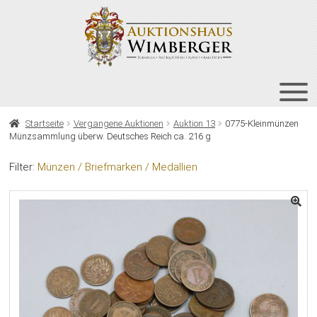
Zur
Zum
Navigation
Inhalt
springen
springen
HOME
Startseite
Vergangene Auktionen
Auktion 13
0775-Kleinmünzen
Münzsammlung überw. Deutsches Reich ca. 216 g
UNT
AUKTIONEN
AUS
Filter:
Münzen / Briefmarken / Medallien
UNT
BIETEN
AUS
UNT
VERGANGENE AUKTIONEN
AUS
ÜBER UNS
KONTAKT
NEWSLETTER