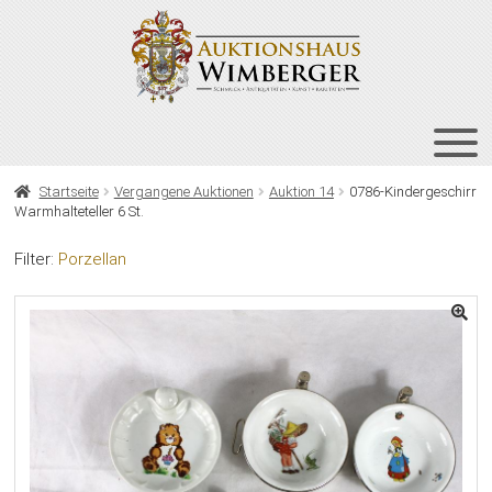
Zur
Zum
Navigation
Inhalt
springen
springen
HOME
Startseite
Vergangene Auktionen
Auktion 14
0786-Kindergeschirr
Warmhalteteller 6 St.
UNT
AUKTIONEN
AUS
Filter:
Porzellan
UNT
BIETEN
AUS
UNT
VERGANGENE AUKTIONEN
AUS
ÜBER UNS
KONTAKT
NEWSLETTER