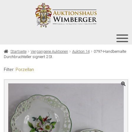
Zur
Zum
Navigation
Inhalt
springen
springen
HOME
Startseite
Vergangene Auktionen
Auktion 14
0797-Handbemalte
Durchbruchteller signiert 2 St.
UNT
AUKTIONEN
AUS
Filter:
Porzellan
UNT
BIETEN
AUS
UNT
VERGANGENE AUKTIONEN
AUS
ÜBER UNS
KONTAKT
NEWSLETTER