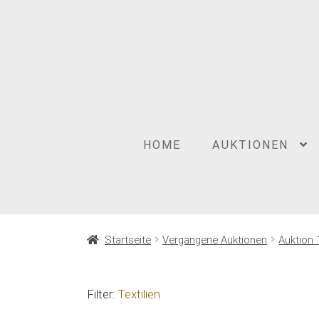
Zur
Zum
Navigation
Inhalt
springen
springen
HOME
AUKTIONEN
Startseite
Vergangene Auktionen
Auktion 
Filter:
Textilien