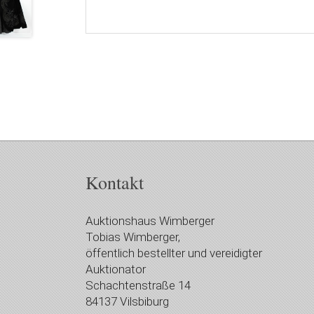
Kontakt
Auktionshaus Wimberger
Tobias Wimberger,
öffentlich bestellter und vereidigter
Auktionator
Schachtenstraße 14
84137 Vilsbiburg