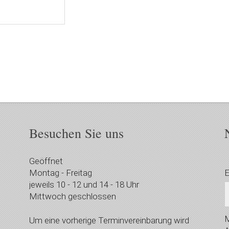
Besuchen Sie uns
Geöffnet
Montag - Freitag
E
jeweils 10 - 12 und 14 - 18 Uhr
Mittwoch geschlossen
M
Um eine vorherige Terminvereinbarung wird