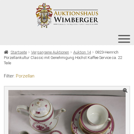
Zur
Zum
Navigation
Inhalt
springen
springen
HOME
Startseite
Vergangene Auktionen
Auktion 14
0823-Heinrich
Porzellankultur Classic mit Genehmigung Höchst Kaffee Service ca. 22
UNT
AUKTIONEN
Teile
AUS
UNT
BIETEN
Filter:
Porzellan
AUS
UNT
VERGANGENE AUKTIONEN
AUS
ÜBER UNS
KONTAKT
NEWSLETTER