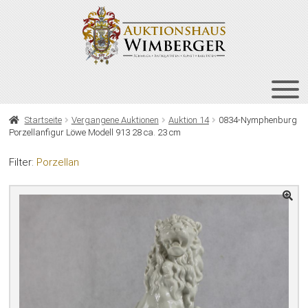
Zur
Zum
Navigation
Inhalt
springen
springen
HOME
Startseite
Vergangene Auktionen
Auktion 14
0834-Nymphenburg
Porzellanfigur Löwe Modell 913 28 ca. 23 cm
UNT
AUKTIONEN
AUS
Filter:
Porzellan
UNT
BIETEN
AUS
UNT
VERGANGENE AUKTIONEN
AUS
ÜBER UNS
KONTAKT
NEWSLETTER