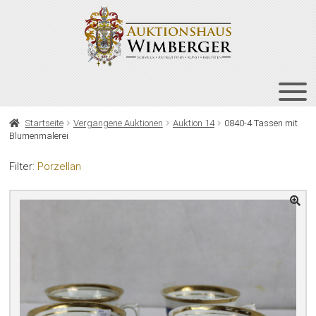
Zur
Zum
Navigation
Inhalt
springen
springen
HOME
Startseite
Vergangene Auktionen
Auktion 14
0840-4 Tassen mit
Blumenmalerei
UNT
AUKTIONEN
AUS
Filter:
Porzellan
UNT
BIETEN
AUS
UNT
VERGANGENE AUKTIONEN
AUS
ÜBER UNS
KONTAKT
NEWSLETTER