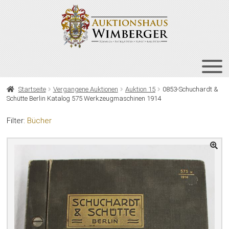
Zur
Zum
Navigation
Inhalt
springen
springen
HOME
Startseite
Vergangene Auktionen
Auktion 15
0853-Schuchardt &
Schütte Berlin Katalog 575 Werkzeugmaschinen 1914
UNT
AUKTIONEN
AUS
Filter:
Bücher
UNT
BIETEN
AUS
UNT
VERGANGENE AUKTIONEN
AUS
ÜBER UNS
KONTAKT
NEWSLETTER