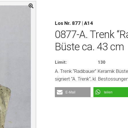
Los Nr. 877 | A14
0877-A. Trenk “R
Büste ca. 43 cm
Limit:
130
A. Trenk "Radibauer" Keramik Büste c
signiert "A. Trenk", kl. Bestossunge
E-Mail
teilen