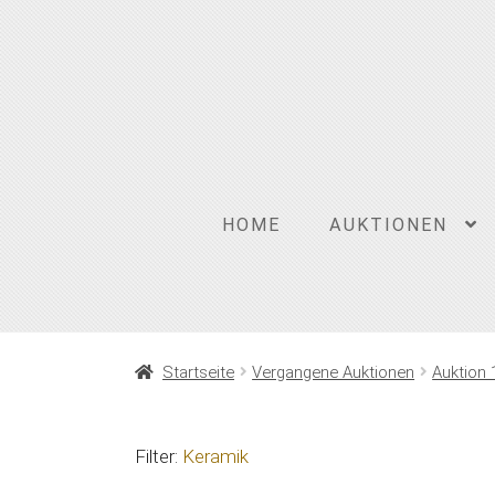
Zur
Zum
Navigation
Inhalt
springen
springen
HOME
AUKTIONEN
Startseite
Vergangene Auktionen
Auktion 
Filter:
Keramik