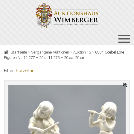
Zur
Zum
Navigation
Inhalt
springen
springen
HOME
Startseite
Vergangene Auktionen
Auktion 13
0884-Goebel Lore
Figuren Nr. 11 277 – 20 u. 11 275 – 20 ca. 20 cm
UNT
AUKTIONEN
AUS
Filter:
Porzellan
UNT
BIETEN
AUS
UNT
VERGANGENE AUKTIONEN
AUS
ÜBER UNS
KONTAKT
NEWSLETTER