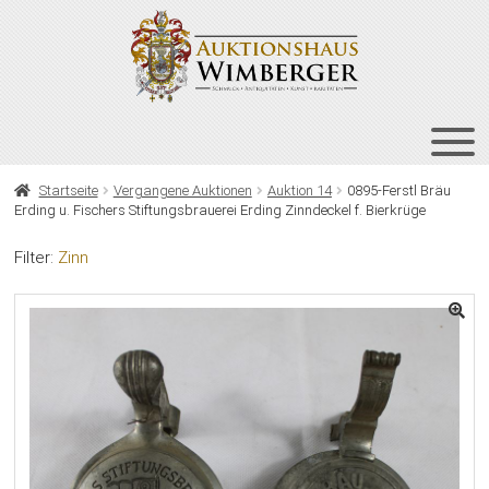
Zur
Zum
Navigation
Inhalt
springen
springen
HOME
Startseite
Vergangene Auktionen
Auktion 14
0895-Ferstl Bräu
Erding u. Fischers Stiftungsbrauerei Erding Zinndeckel f. Bierkrüge
UNT
AUKTIONEN
AUS
Filter:
Zinn
UNT
BIETEN
AUS
UNT
VERGANGENE AUKTIONEN
AUS
ÜBER UNS
KONTAKT
NEWSLETTER