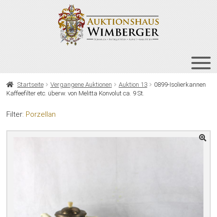
Zur
Zum
Navigation
Inhalt
springen
springen
HOME
Startseite
Vergangene Auktionen
Auktion 13
0899-Isolierkannen
Kaffeefilter etc. überw. von Melitta Konvolut ca. 9 St.
UNT
AUKTIONEN
AUS
Filter:
Porzellan
UNT
BIETEN
AUS
UNT
VERGANGENE AUKTIONEN
AUS
ÜBER UNS
KONTAKT
NEWSLETTER