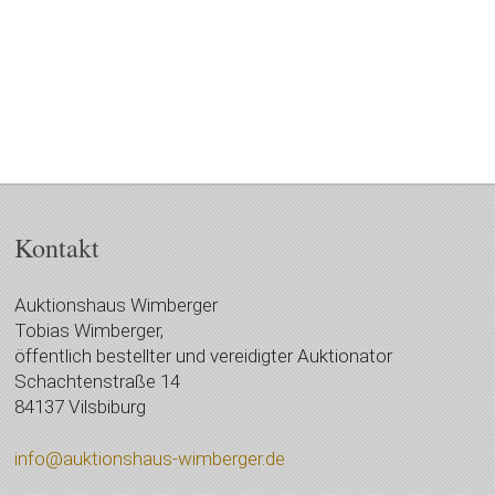
Kontakt
Auktionshaus Wimberger
Tobias Wimberger,
öffentlich bestellter und vereidigter Auktionator
Schachtenstraße 14
84137 Vilsbiburg
info@auktionshaus-wimberger.de