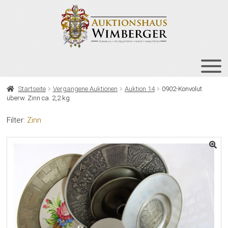
Zur
Zum
Navigation
Inhalt
springen
springen
HOME
Startseite
Vergangene Auktionen
Auktion 14
0902-Konvolut
überw. Zinn ca. 2,2 kg
UNT
AUKTIONEN
AUS
Filter:
Zinn
UNT
BIETEN
AUS
UNT
VERGANGENE AUKTIONEN
AUS
ÜBER UNS
KONTAKT
NEWSLETTER