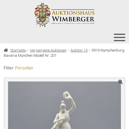
Zur
Zum
Navigation
Inhalt
springen
springen
HOME
Startseite
Vergangene Auktionen
Auktion 15
0910-Nymphenburg
Bavaria München Modell Nr. 201
UNT
AUKTIONEN
AUS
Filter:
Porzellan
UNT
BIETEN
AUS
UNT
VERGANGENE AUKTIONEN
AUS
ÜBER UNS
KONTAKT
NEWSLETTER