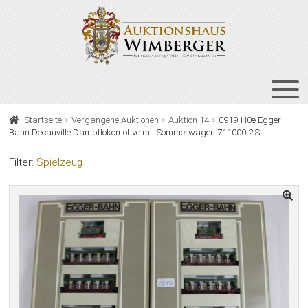
Zur
Zum
Navigation
Inhalt
springen
springen
HOME
Startseite
Vergangene Auktionen
Auktion 14
0919-H0e Egger
Bahn Decauville Dampflokomotive mit Sommerwagen 711000 2 St.
UNT
AUKTIONEN
AUS
Filter:
Spielzeug
UNT
BIETEN
AUS
UNT
VERGANGENE AUKTIONEN
AUS
ÜBER UNS
KONTAKT
NEWSLETTER