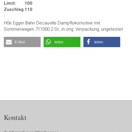
Limit:
100
Zuschlag
110
:
H0e Egger Bahn Decauville Dampflokomotive mit
Sommerwagen 711000 2 St., in orig. Verpackung, ungetestet
E-Mail
teilen
teilen
Kontakt