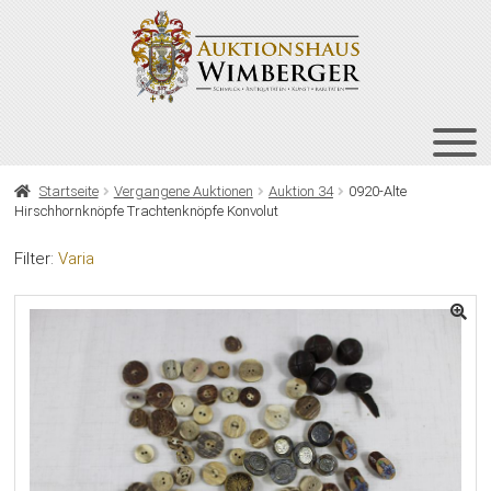
Zur
Zum
Navigation
Inhalt
springen
springen
HOME
Startseite
Vergangene Auktionen
Auktion 34
0920-Alte
Hirschhornknöpfe Trachtenknöpfe Konvolut
UNT
AUKTIONEN
AUS
Filter:
Varia
UNT
BIETEN
AUS
UNT
VERGANGENE AUKTIONEN
AUS
ÜBER UNS
KONTAKT
NEWSLETTER