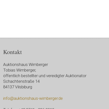
Kontakt
Auktionshaus Wimberger
Tobias Wimberger,
öffentlich bestellter und vereidigter Auktionator
Schachtenstraße 14
84137 Vilsbiburg
info@auktionshaus-wimberger.de