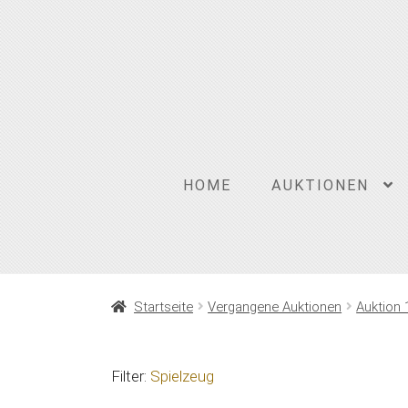
Zur
Zum
Navigation
Inhalt
springen
springen
HOME
AUKTIONEN
Startseite
Vergangene Auktionen
Auktion 
Filter:
Spielzeug