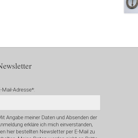
Newsletter
-Mail-Adresse*:
it Angabe meiner Daten und Absenden der
nmeldung erkläre ich mich einverstanden,
en hier bestellten Newsletter per E-Mail zu