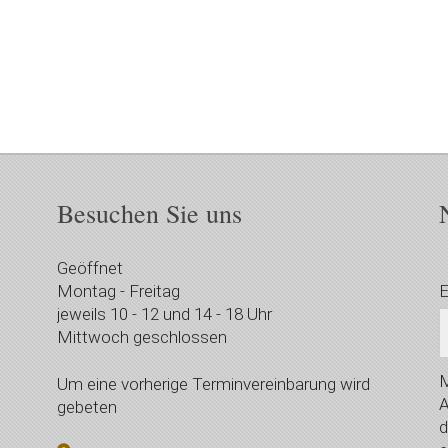
Besuchen Sie uns
Geöffnet
Montag - Freitag
E
jeweils 10 - 12 und 14 - 18 Uhr
Mittwoch geschlossen
M
Um eine vorherige Terminvereinbarung wird
A
gebeten
d