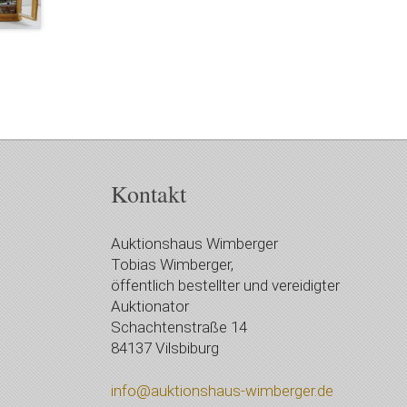
Kontakt
Auktionshaus Wimberger
Tobias Wimberger,
öffentlich bestellter und vereidigter
Auktionator
Schachtenstraße 14
84137 Vilsbiburg
info@auktionshaus-wimberger.de