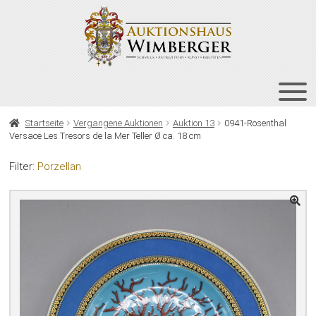
Zur
Zum
Navigation
Inhalt
springen
springen
HOME
Startseite
Vergangene Auktionen
Auktion 13
0941-Rosenthal
Versace Les Tresors de la Mer Teller Ø ca. 18 cm
UNT
AUKTIONEN
AUS
Filter:
Porzellan
UNT
BIETEN
AUS
UNT
VERGANGENE AUKTIONEN
AUS
ÜBER UNS
KONTAKT
NEWSLETTER