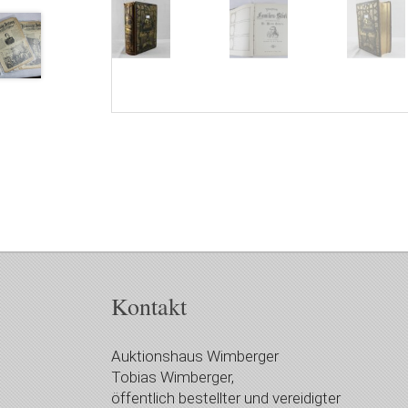
Kontakt
Auktionshaus Wimberger
Tobias Wimberger,
öffentlich bestellter und vereidigter