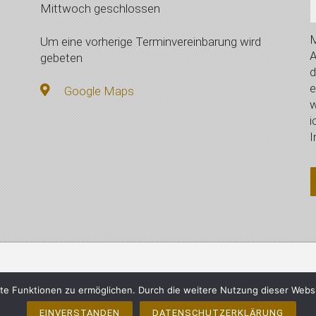
Mittwoch geschlossen
M
Um eine vorherige Terminvereinbarung wird
A
gebeten
d
e
Google Maps
w
i
I
mberger, Vilsbiburg - Alle Rechte vorbehalten
Impressum
e Funktionen zu ermöglichen. Durch die weitere Nutzung dieser Webs
EINVERSTANDEN
DATENSCHUTZERKLÄRUNG