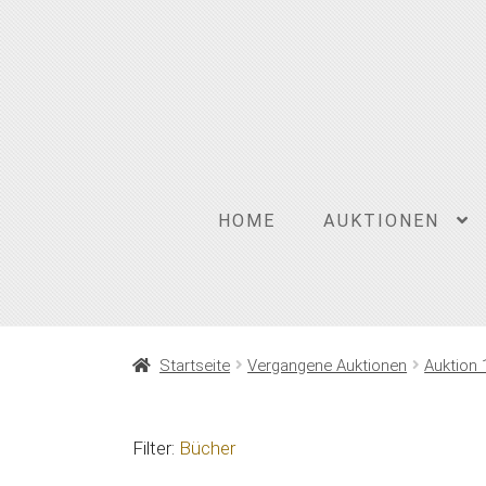
Zur
Zum
Navigation
Inhalt
springen
springen
HOME
AUKTIONEN
Startseite
Vergangene Auktionen
Auktion 
Filter:
Bücher