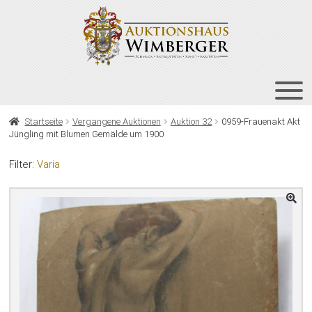
Zur
Zum
Navigation
Inhalt
springen
springen
HOME
Startseite
Vergangene Auktionen
Auktion 32
0959-Frauenakt Akt
Jüngling mit Blumen Gemälde um 1900
UNT
AUKTIONEN
AUS
Filter:
Varia
UNT
BIETEN
AUS
UNT
VERGANGENE AUKTIONEN
AUS
ÜBER UNS
KONTAKT
NEWSLETTER